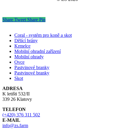
Share
Tweet
Share
Pin
Coral - systém pro koně a skot
Dělící brány
Krmelce
Mobilní ohradní zařízení
Mobilní ohrady
Ovce
Pastvinové branky
Pastvinové branky
Skot
ADRESA
K letišti 532/II
339 26 Klatovy
TELEFON
(+420) 376 311 502
E-MAIL
info@zs.farm