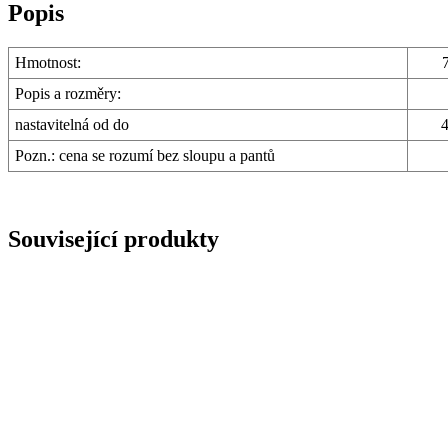
nastavitelná
Popis
délka
4-
5m
Hmotnost:
množství
Popis a rozměry:
nastavitelná od do
Pozn.: cena se rozumí bez sloupu a pantů
Související produkty