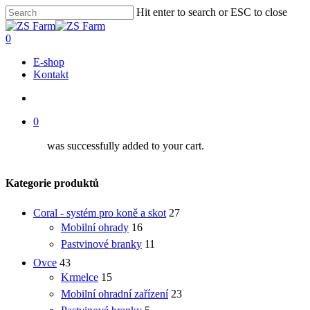
Skip
Hit enter to search or ESC to close
Clo
to
Close
Me
main
Search
account
0
content
Menu
E-shop
Kontakt
account
0
was successfully added to your cart.
Kategorie produktů
Coral - systém pro koně a skot
27
Mobilní ohrady
16
Pastvinové branky
11
Ovce
43
Krmelce
15
Mobilní ohradní zařízení
23