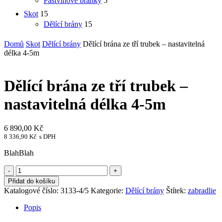
Pastvinové branky
5
Skot
15
Dělící brány
15
Domů
Skot
Dělící brány
Dělící brána ze tří trubek – nastavitelná
délka 4-5m
Dělící brána ze tří trubek –
nastavitelná délka 4-5m
6 890,00
Kč
8 336,90
Kč
s DPH
BlahBlah
Dělící
brána
Přidat do košíku
ze
Katalogové číslo:
3133-4/5
Kategorie:
Dělící brány
Štítek:
zabradlie
tří
trubek
Popis
-