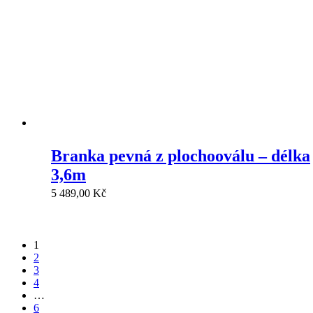
Branka pevná z plochooválu – délka
3,6m
5 489,00
Kč
1
2
3
4
…
6