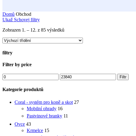
Domů
Obchod
Ukaž
Schovej
filtry
Zobrazen 1. – 12. z 85 výsledků
filtry
Close
Filter by price
Filters
Minimální
Maximální
Filtr
cena
cena
Kategorie produktů
Coral - systém pro koně a skot
27
Mobilní ohrady
16
Pastvinové branky
11
Ovce
43
Krmelce
15