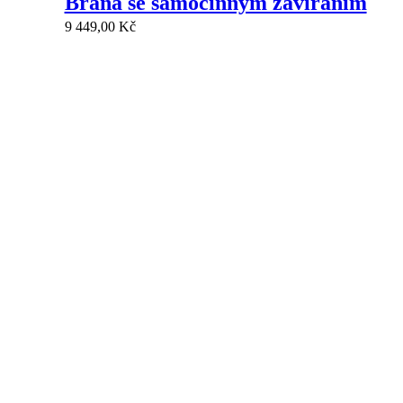
Brána se samočinným zavíráním
9 449,00
Kč