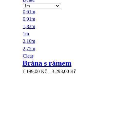
0,61m
0,91m
1,83m
1m
2,10m
2,75m
Clear
Brána s rámem
1 199,00
Kč
–
3 298,00
Kč