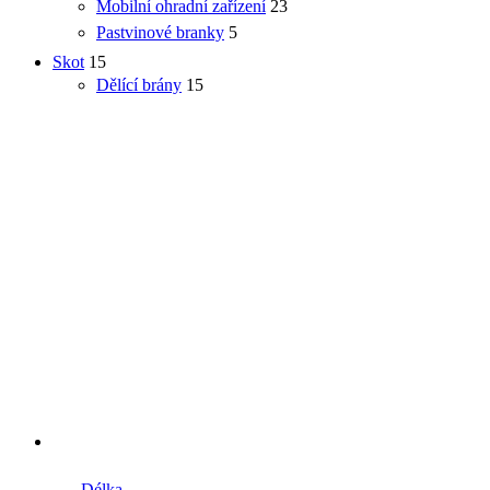
Mobilní ohradní zařízení
23
Pastvinové branky
5
Skot
15
Dělící brány
15
Délka