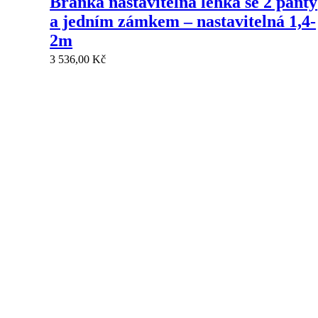
Branka nastavitelná lehká se 2 panty
a jedním zámkem – nastavitelná 1,4-
2m
3 536,00
Kč