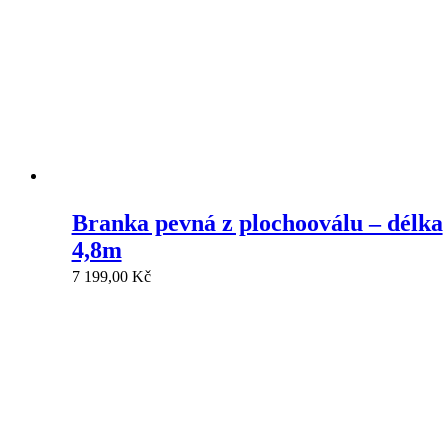
Branka pevná z plochooválu – délka
4,8m
7 199,00
Kč