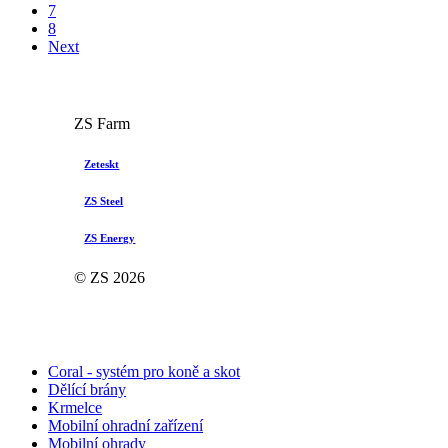
7
8
Next
ZS Farm
Zeteskt
ZS Steel
ZS Energy
© ZS
2026
Coral - systém pro koně a skot
Dělící brány
Krmelce
Mobilní ohradní zařízení
Mobilní ohrady