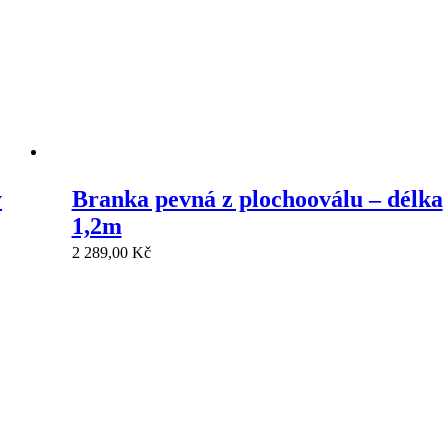
y
Branka pevná z plochooválu – délka
1,2m
2 289,00
Kč