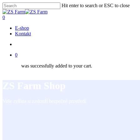
Skip
Hit enter to search or ESC to close
to
Close
main
Search
account
0
content
Menu
E-shop
Kontakt
account
0
was successfully added to your cart.
ZS Farm Shop
Vaše zvířata si zaslouží bezpečné prostředí