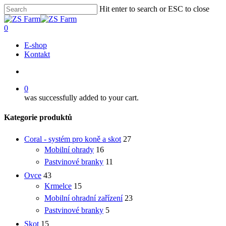
Skip
Hit enter to search or ESC to close
to
Close
main
Search
account
0
content
Menu
E-shop
Kontakt
account
0
was successfully added to your cart.
Kategorie produktů
Coral - systém pro koně a skot
27
Mobilní ohrady
16
Pastvinové branky
11
Ovce
43
Krmelce
15
Mobilní ohradní zařízení
23
Pastvinové branky
5
Skot
15