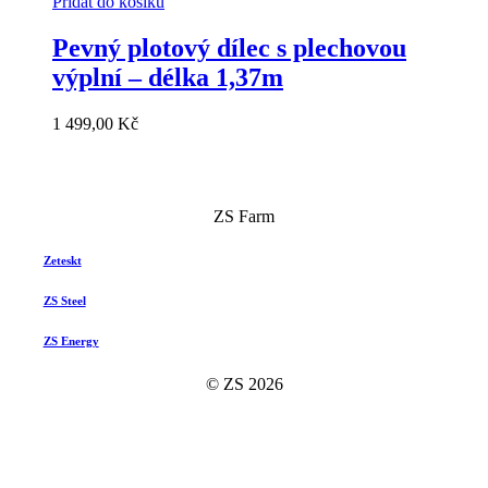
Přidat do košíku
Pevný plotový dílec s plechovou
výplní – délka 1,37m
1 499,00
Kč
ZS Farm
Zeteskt
ZS Steel
ZS Energy
© ZS
2026