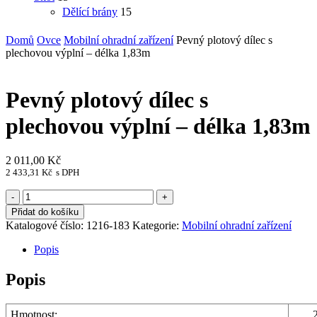
Dělící brány
15
Domů
Ovce
Mobilní ohradní zařízení
Pevný plotový dílec s
plechovou výplní – délka 1,83m
Pevný plotový dílec s
plechovou výplní – délka 1,83m
2 011,00
Kč
2 433,31
Kč
s DPH
Pevný
plotový
Přidat do košíku
dílec
Katalogové číslo:
1216-183
Kategorie:
Mobilní ohradní zařízení
s
plechovou
Popis
výplní
–
Popis
délka
1,83m
množství
Hmotnost: