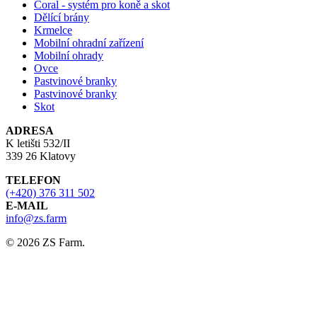
Coral - systém pro koně a skot
Dělící brány
Krmelce
Mobilní ohradní zařízení
Mobilní ohrady
Ovce
Pastvinové branky
Pastvinové branky
Skot
ADRESA
K letišti 532/II
339 26 Klatovy
TELEFON
(+420) 376 311 502
E-MAIL
info@zs.farm
© 2026 ZS Farm.
Close
E-shop
Menu
Kontakt
ZS.FARM