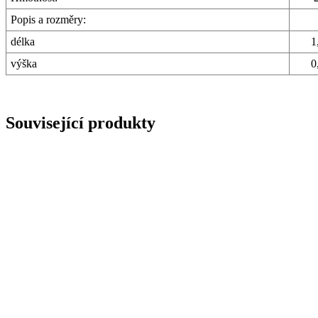
Popis a rozměry:
délka
1
výška
0
Související produkty