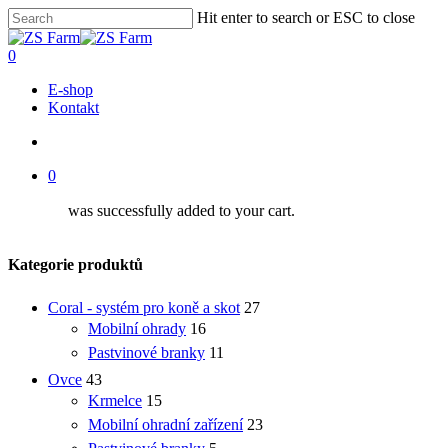
Skip
Hit enter to search or ESC to close
to
Close
main
Search
account
0
content
Menu
E-shop
Kontakt
account
0
was successfully added to your cart.
Kategorie produktů
Coral - systém pro koně a skot
27
Mobilní ohrady
16
Pastvinové branky
11
Ovce
43
Krmelce
15
Mobilní ohradní zařízení
23