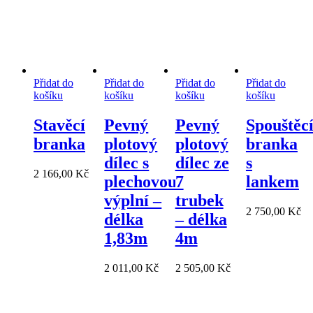
Přidat do
Přidat do
Přidat do
Přidat do
košíku
košíku
košíku
košíku
Stavěcí
Pevný
Pevný
Spouštěc
branka
plotový
plotový
branka
dílec s
dílec ze
s
2 166,00
Kč
plechovou
7
lankem
výplní –
trubek
2 750,00
Kč
délka
– délka
1,83m
4m
2 011,00
Kč
2 505,00
Kč