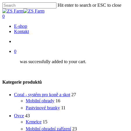
Skip
Hit enter to search or ESC to close
Clo
to
Close
Me
main
Search
account
0
content
Menu
E-shop
Kontakt
account
0
was successfully added to your cart.
Kategorie produktů
Coral - systém pro koně a skot
27
Mobilní ohrady
16
Pastvinové branky
11
Ovce
43
Krmelce
15
Mobilní ohradní zařízení
23