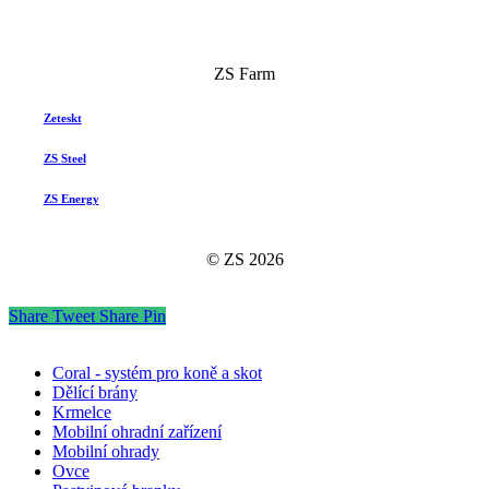
ZS Farm
Zeteskt
ZS Steel
ZS Energy
© ZS
2026
Share
Tweet
Share
Pin
Coral - systém pro koně a skot
Dělící brány
Krmelce
Mobilní ohradní zařízení
Mobilní ohrady
Ovce