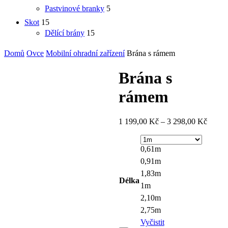
Pastvinové branky
5
Skot
15
Dělící brány
15
Domů
Ovce
Mobilní ohradní zařízení
Brána s rámem
Brána s
rámem
1 199,00
Kč
–
3 298,00
Kč
0,61m
0,91m
1,83m
Délka
1m
2,10m
2,75m
Vyčistit