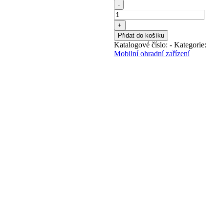
Brána
s
rámem
množství
Přidat do košíku
Katalogové číslo:
-
Kategorie:
Mobilní ohradní zařízení