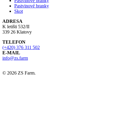
Pastvinové branky
Pastvinové branky
Skot
ADRESA
K letišti 532/II
339 26 Klatovy
TELEFON
(+420) 376 311 502
E-MAIL
info@zs.farm
© 2026 ZS Farm.
E-shop
Kontakt
ZS.FARM
T:
+420 376 311 502
E:
info@zs.farm