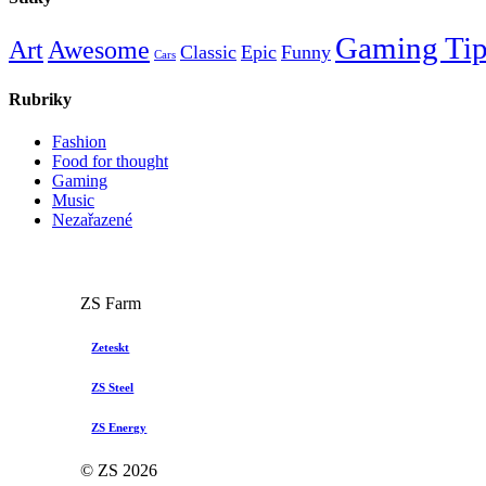
Gaming Tip
Art
Awesome
Classic
Epic
Funny
Cars
Rubriky
Fashion
Food for thought
Gaming
Music
Nezařazené
ZS Farm
Zeteskt
ZS Steel
ZS Energy
© ZS
2026