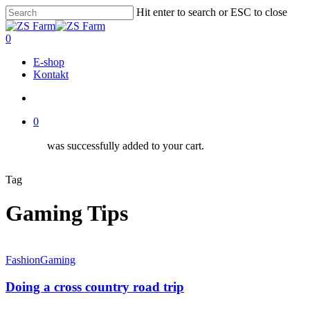
Skip
Hit enter to search or ESC to close
to
Close
main
Search
account
0
content
Menu
E-shop
Kontakt
account
0
was successfully added to your cart.
Tag
Gaming Tips
Fashion
Gaming
Doing a cross country road trip