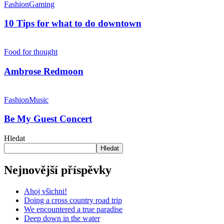
Fashion
Gaming
10 Tips for what to do downtown
Food for thought
Ambrose Redmoon
Fashion
Music
Be My Guest Concert
Hledat
Hledat
Nejnovější příspěvky
Ahoj všichni!
Doing a cross country road trip
We encountered a true paradise
Deep down in the water