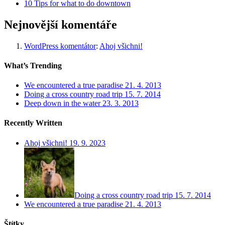
10 Tips for what to do downtown
Nejnovější komentáře
WordPress komentátor
:
Ahoj všichni!
What’s Trending
We encountered a true paradise
21. 4. 2013
Doing a cross country road trip
15. 7. 2014
Deep down in the water
23. 3. 2013
Recently Written
Ahoj všichni!
19. 9. 2023
Doing a cross country road trip
15. 7. 2014
We encountered a true paradise
21. 4. 2013
Štítky