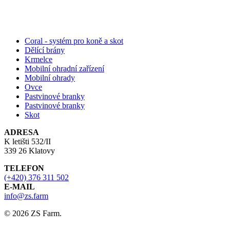
Coral - systém pro koně a skot
Dělící brány
Krmelce
Mobilní ohradní zařízení
Mobilní ohrady
Ovce
Pastvinové branky
Pastvinové branky
Skot
ADRESA
K letišti 532/II
339 26 Klatovy
TELEFON
(+420) 376 311 502
E-MAIL
info@zs.farm
© 2026 ZS Farm.